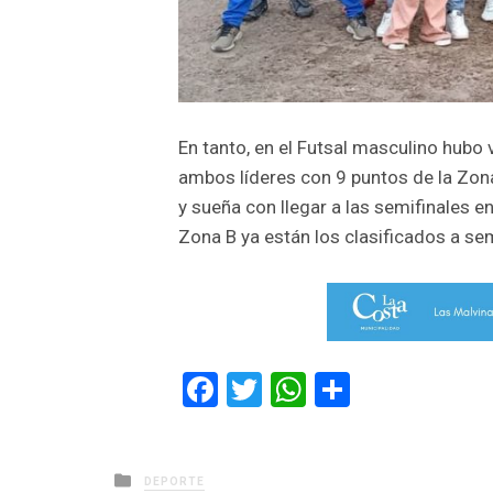
En tanto, en el Futsal masculino hubo 
ambos líderes con 9 puntos de la Zona A
y sueña con llegar a las semifinales e
Zona B ya están los clasificados a sem
Facebook
Twitter
WhatsApp
Comparti
Posted
DEPORTE