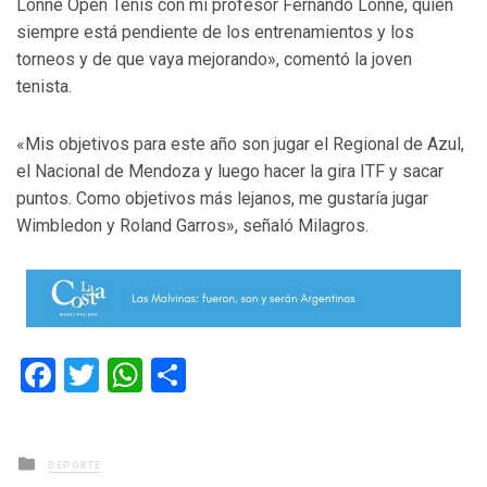
Lonné Open Tenis con mi profesor Fernando Lonné, quien
siempre está pendiente de los entrenamientos y los
torneos y de que vaya mejorando», comentó la joven
tenista.
«Mis objetivos para este año son jugar el Regional de Azul,
el Nacional de Mendoza y luego hacer la gira ITF y sacar
puntos. Como objetivos más lejanos, me gustaría jugar
Wimbledon y Roland Garros», señaló Milagros.
Facebook
Twitter
WhatsApp
Compartir
Posted
DEPORTE
in