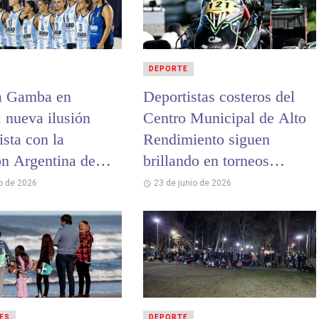
DEPORTE
a Gamba en
Deportistas costeros del
: nueva ilusión
Centro Municipal de Alto
sta con la
Rendimiento siguen
ón Argentina de
brillando en torneos
andball
nacionales e
io de 2026
23 de junio de 2026
internacionales
ES
DEPORTE