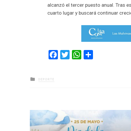
alcanzó el tercer puesto anual. Tras e
cuarto lugar y buscará continuar crec
Facebook
Twitter
WhatsApp
Comparti
Posted
DEPORTE
in