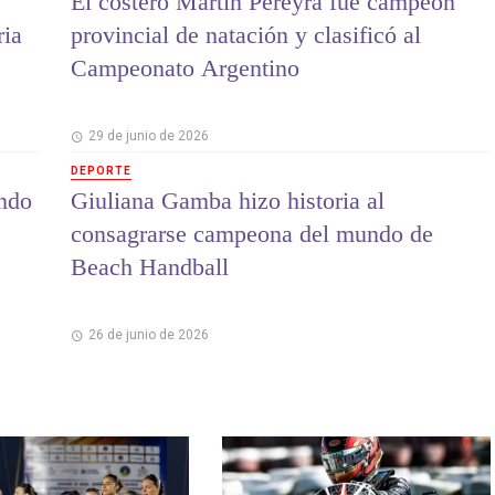
El costero Martín Pereyra fue campeón
ria
provincial de natación y clasificó al
Campeonato Argentino
29 de junio de 2026
DEPORTE
ndo
Giuliana Gamba hizo historia al
consagrarse campeona del mundo de
Beach Handball
26 de junio de 2026