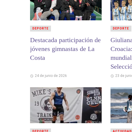
DEPORTE
DEPORTE
Destacada participación de
Giulian
jóvenes gimnastas de La
Croacia
Costa
mundiali
Selecci
Beach H
24 de junio de 2026
23 de jun
DEPORTE
ACTIVIDAD