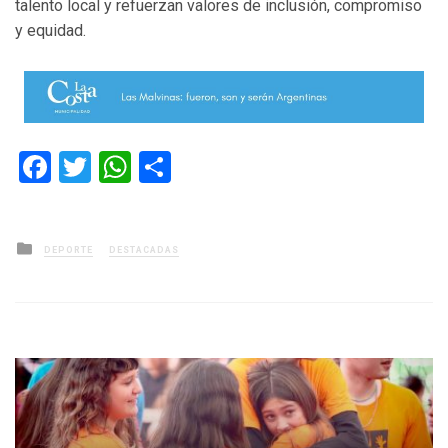
talento local y refuerzan valores de inclusión, compromiso
y equidad.
Facebook
Twitter
WhatsApp
Compartir
Posted
DEPORTE
DESTACADAS
in