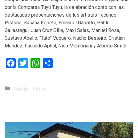
por la Comparsa Tuyú Tuyú, la celebración contó con las
destacadas presentaciones de los artistas Facundo
Pistone, Susana Repeto, Emanuel Gabotto, Pablo
Gallastegui, Juan Cruz Ollie, Maxi Salas, Manuel Rosa,
Gustavo Abello, “Tato” Vaquero, Nacho Besteiro, Cristian
Méndez, Facundo Aphal, Nico Membriani y Alberto Smith.
Facebook
Twitter
WhatsApp
Compartir
Posted
CULTURA
MÚSICA
in