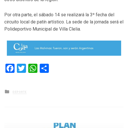
Por otra parte, el sábado 14 se realizará la 3º fecha del
circuito local de patín artístico. La sede de la jornada será el
Polideportivo Municipal de Villa Clelia.
Facebook
Twitter
WhatsApp
Compartir
Posted
DEPORTE
in