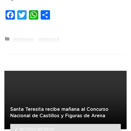
Facebook
Twitter
WhatsApp
Compartir
Posted
DESTACADAS
PRODUCCIÓN
in
Santa Teresita recibe mañana al Concurso
Nacional de Castillos y Figuras de Arena
ARTÍCULO ANTERIOR