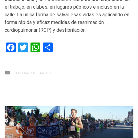
el trabajo, en clubes, en lugares públicos e incluso en la
calle. La única forma de salvar esas vidas es aplicando en
forma rápida y eficaz medidas de reanimación
cardiopulmonar (RCP) y desfibrilación.
Facebook
Twitter
WhatsApp
Compartir
Posted
DESTACADAS
SALUD
in