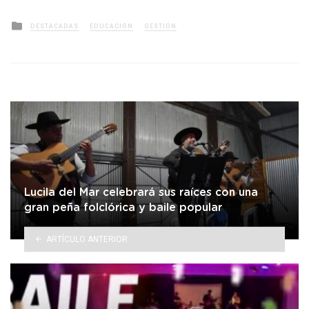
Posted
DESTACADAS
EDUCACIÓN
GESTIÓN
in
Lucila del Mar celebrará sus raíces con una
gran peña folclórica y baile popular
ARTÍCULO ANTERIOR