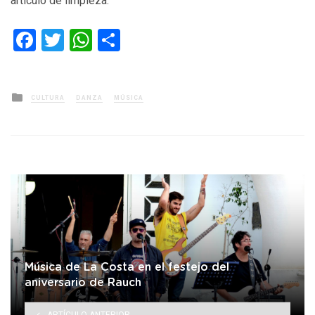
artículo de limpieza.
Facebook
Twitter
WhatsApp
Compartir
Posted
CULTURA
DANZA
MÚSICA
in
Música de La Costa en el festejo del
aniversario de Rauch
ARTÍCULO ANTERIOR