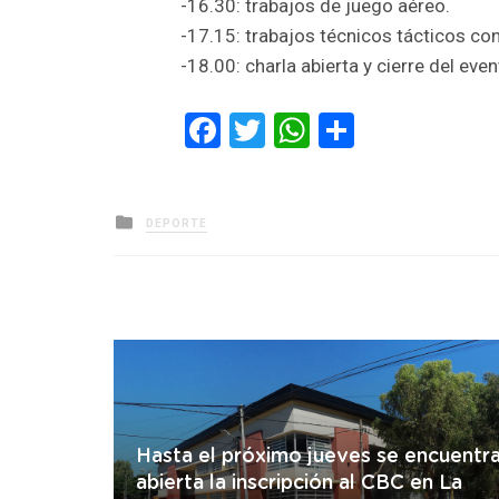
-16.30: trabajos de juego aéreo.
-17.15: trabajos técnicos tácticos co
-18.00: charla abierta y cierre del even
Facebook
Twitter
WhatsApp
Comparti
Posted
DEPORTE
in
Hasta el próximo jueves se encuentr
abierta la inscripción al CBC en La