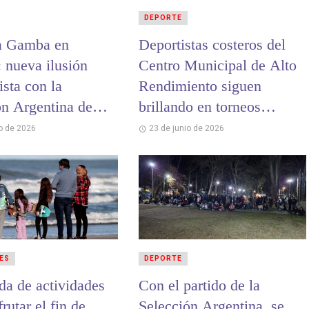
DEPORTE
a Gamba en
Deportistas costeros del
: nueva ilusión
Centro Municipal de Alto
sta con la
Rendimiento siguen
ón Argentina de
brillando en torneos
andball
nacionales e
io de 2026
23 de junio de 2026
internacionales
ES
DEPORTE
da de actividades
Con el partido de la
frutar el fin de
Selección Argentina, se