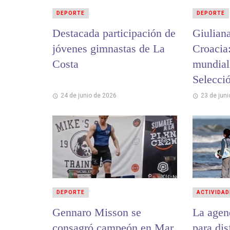
DEPORTE
DEPORTE
Destacada participación de
Giulian
jóvenes gimnastas de La
Croacia
Costa
mundiali
Selecci
Beach H
24 de junio de 2026
23 de jun
DEPORTE
ACTIVIDAD
Gennaro Misson se
La agen
consagró campeón en Mar
para dis