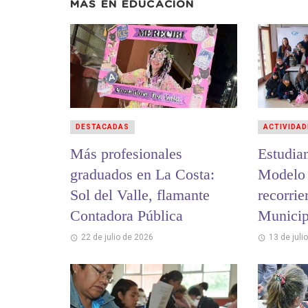
MÁS EN
EDUCACIÓN
DESTACADAS
ACTIVIDAD
Más profesionales
Estudian
graduados en La Costa:
Modelo 
Sol del Valle, flamante
recorrie
Contadora Pública
Municip
Costa
22 de julio de 2026
13 de juli