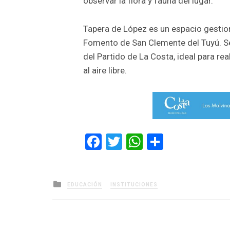
observar la flora y fauna del lugar.
Tapera de López es un espacio gestion
Fomento de San Clemente del Tuyú. Se 
del Partido de La Costa, ideal para rea
al aire libre.
Facebook
Twitter
WhatsApp
Comparti
Posted
EDUCACIÓN
INSTITUCIONES
in