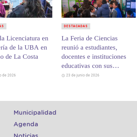
AS
DESTACADAS
la Licenciatura en
La Feria de Ciencias
ría de la UBA en
reunió a estudiantes,
do de La Costa
docentes e instituciones
educativas con sus
proyectos de investigación
io de 2026
23 de junio de 2026
Municipalidad
Agenda
Noticias