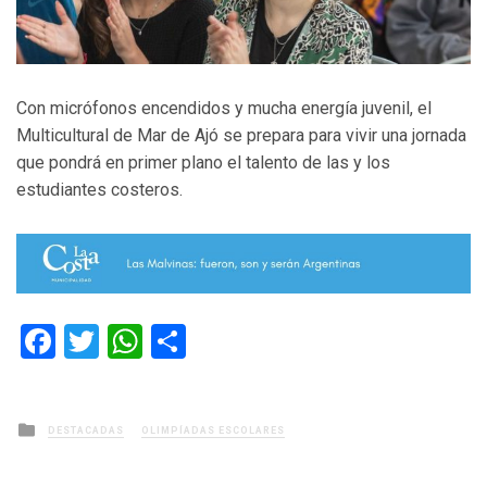
Con micrófonos encendidos y mucha energía juvenil, el
Multicultural de Mar de Ajó se prepara para vivir una jornada
que pondrá en primer plano el talento de las y los
estudiantes costeros.
Facebook
Twitter
WhatsApp
Compartir
Posted
DESTACADAS
OLIMPÍADAS ESCOLARES
in