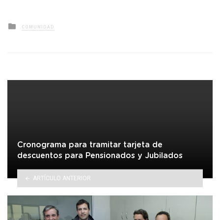
Posted
COMUNIDAD
in
Cronograma para tramitar tarjeta de
descuentos para Pensionados y Jubilados
ARTÍCULO ANTERIOR