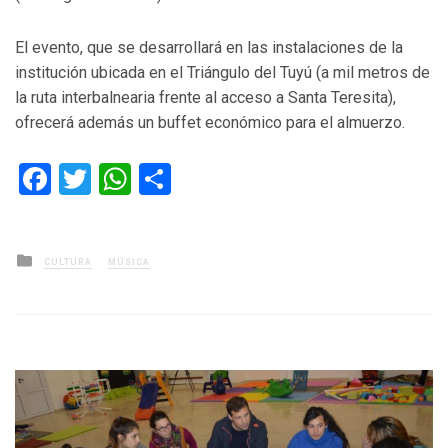
El evento, que se desarrollará en las instalaciones de la
institución ubicada en el Triángulo del Tuyú (a mil metros de
la ruta interbalnearia frente al acceso a Santa Teresita),
ofrecerá además un buffet económico para el almuerzo.
Facebook
Twitter
WhatsApp
Compartir
Posted
CULTURA
MÚSICA
in