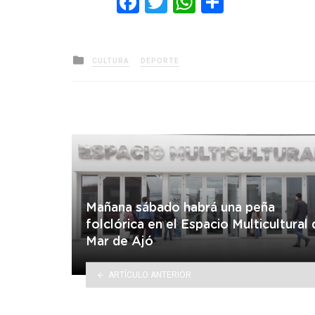
Facebook
Twitter
WhatsApp
Comparti
Posted
CULTURA
DEPORTE
in
Mañana sábado habrá una peña
folclórica en el Espacio Multicultural
Mar de Ajó
ARTÍCULO ANTERIOR