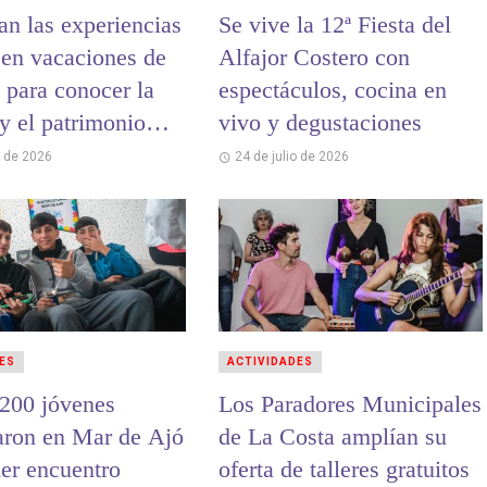
an las experiencias
Se vive la 12ª Fiesta del
 en vacaciones de
Alfajor Costero con
 para conocer la
espectáculos, cocina en
 y el patrimonio
vivo y degustaciones
 de La Costa
o de 2026
24 de julio de 2026
ES
ACTIVIDADES
200 jóvenes
Los Paradores Municipales
paron en Mar de Ajó
de La Costa amplían su
mer encuentro
oferta de talleres gratuitos