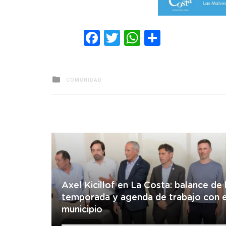
Facebook
Twitter
WhatsApp
Comparti
Posted
COMUNIDAD
in
Axel Kicillof en La Costa: balance de 
temporada y agenda de trabajo con e
municipio