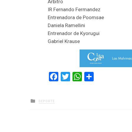
Arbitro
IR Fernando Fermandez
Entrenadora de Poomsae
Daniela Ramellini
Entrenador de Kyorugui
Gabriel Krause
Facebook
Twitter
WhatsApp
Comparti
Posted
DEPORTE
in