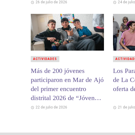
cultural de La Costa
26 de julio de 2026
24 de juli
ACTIVIDADES
ACTIVIDAD
Más de 200 jóvenes
Los Par
participaron en Mar de Ajó
de La C
del primer encuentro
oferta d
distrital 2026 de “Jóvenes
y Memoria”
22 de julio de 2026
21 de juli