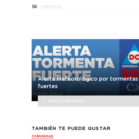
Posted
COMUNIDAD
in
Alerta Meteorológico por tormentas
fuertes
ARTÍCULO ANTERIOR
TAMBIÉN TE PUEDE GUSTAR
COMUNIDAD