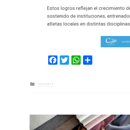
Estos logros reflejan el crecimiento de
sostenido de instituciones, entrenado
atletas locales en distintas disciplinas
Facebook
Twitter
WhatsApp
Comparti
Posted
DEPORTE
in