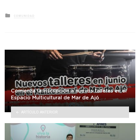
Posted
COMUNIDAD
in
Comienza la inscripción a nuevos talleres en el
Espacio Multicultural de Mar de Ajó
ARTÍCULO ANTERIOR