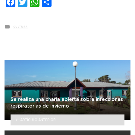
Facebook
Twitter
WhatsApp
Compartir
Posted
CULTURA
in
Se realiza una charla abierta sobre infecciones
respiratorias de invierno
ARTÍCULO ANTERIOR