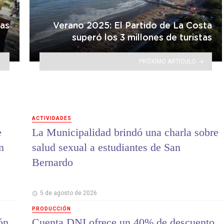
las
Verano 2025: El Partido de La Costa
superó los 3 millones de turistas
PRÓXIMO ARTÍCULO
ACTIVIDADES
e
La Municipalidad brindó una charla sobre
n
salud sexual a estudiantes de San
Bernardo
5 de agosto de 2026
PRODUCCIÓN
ón
Cuenta DNI ofrece un 40% de descuento