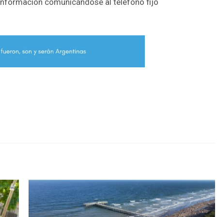
información comunicándose al teléfono fijo
r