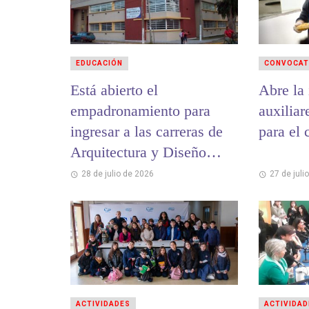
EDUCACIÓN
CONVOCAT
Está abierto el
Abre la 
empadronamiento para
auxiliar
ingresar a las carreras de
para el 
Arquitectura y Diseño
Gráfico de la UBA
28 de julio de 2026
27 de juli
ACTIVIDADES
ACTIVIDAD