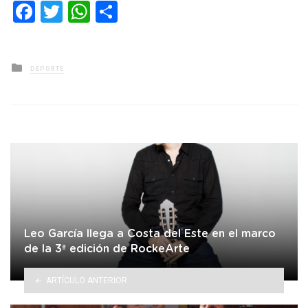
Facebook
Twitter
WhatsApp
Compartir
Posted
DEPORTE
in
Leo García llega a Costa del Este en el marco
de la 3ª edición de RockeArte
ARTÍCULO ANTERIOR