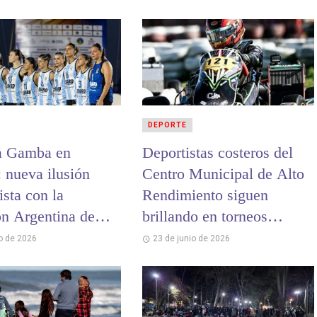
DEPORTE
a Gamba en
Deportistas costeros del
: nueva ilusión
Centro Municipal de Alto
sta con la
Rendimiento siguen
ón Argentina de
brillando en torneos
andball
nacionales e
io de 2026
23 de junio de 2026
internacionales