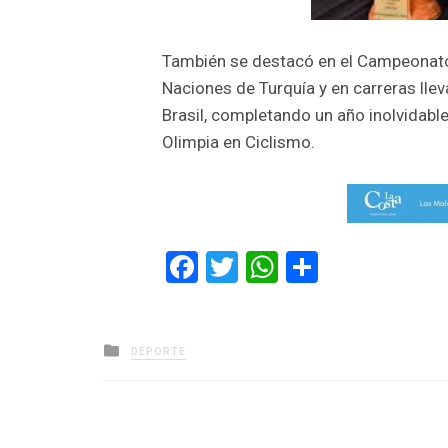
También se destacó en el Campeonato
Naciones de Turquía y en carreras lle
Brasil, completando un año inolvidabl
Olimpia en Ciclismo.
Facebook
Twitter
WhatsApp
Comparti
Posted
DEPORTE
in