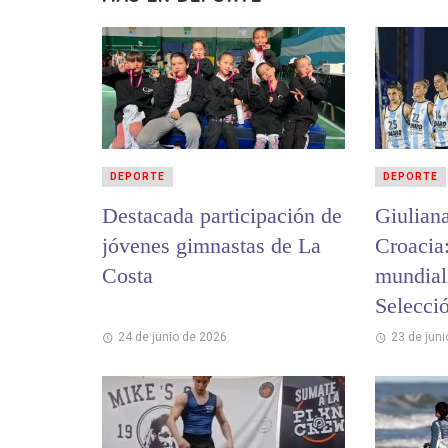
DEPORTE
DEPORTE
Destacada participación de
Giulian
jóvenes gimnastas de La
Croacia
Costa
mundiali
Selecci
Beach H
24 de junio de 2026
23 de jun